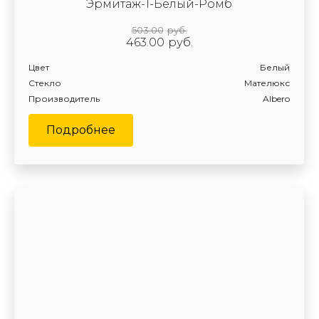
Эрмитаж-1-Белый-Ромб
503.00
руб.
463.00
руб.
Цвет
Белый
Стекло
Мателюкс
Производитель
Albero
Подробнее