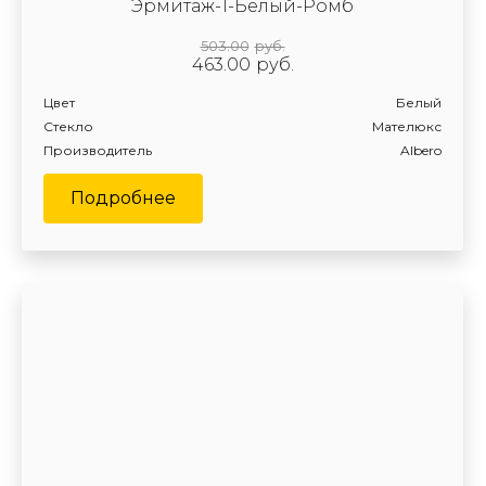
Эрмитаж-1-Белый-Ромб
503.00
руб.
463.00
руб.
Цвет
Белый
Стекло
Мателюкс
Производитель
Albero
Подробнее